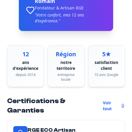
Romain
Fondateur & Artisan RGE
"Votre confort, mes
12
ans
d'expérience."
12
Région
5★
ans
notre
satisfaction
d'expérience
territoire
client
depuis 2014
entreprise
10 avis Google
locale
Certifications &
Voir
tout
Garanties
RGE ECO Artisan