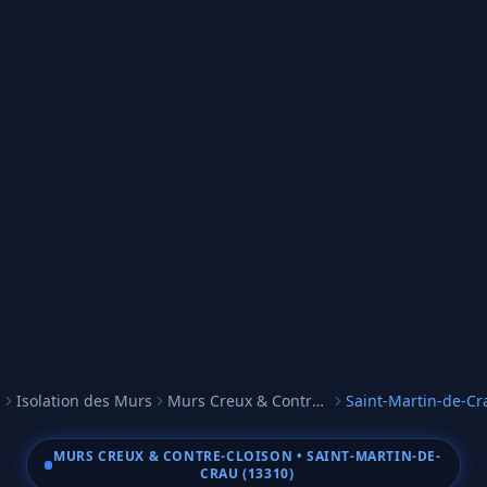
Isolation des Murs
Murs Creux & Contre-cloison
Saint-Martin-de-Cr
cueil
MURS CREUX & CONTRE-CLOISON
• SAINT-MARTIN-DE-
CRAU (13310)