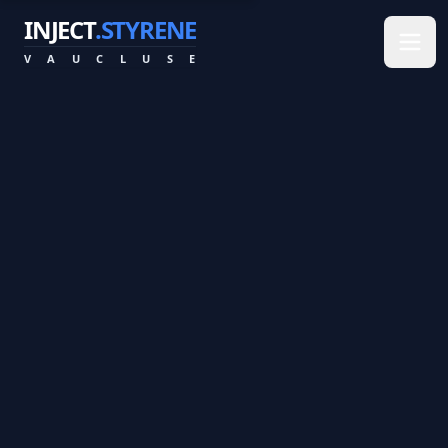
INJECT
.STYRENE
V
A
U
C
L
U
S
E