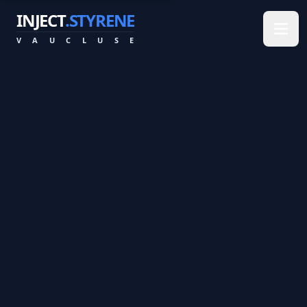
INJECT
.STYRENE
V
A
U
C
L
U
S
E