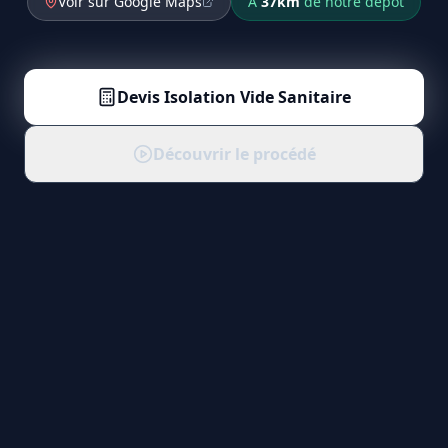
Voir sur Google Maps
À
37
km
de notre dépôt
Devis
Isolation Vide Sanitaire
Découvrir le procédé