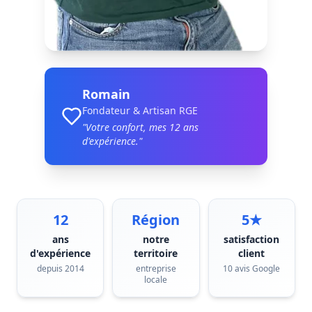
Romain
Fondateur & Artisan RGE
"Votre confort, mes
12
ans
d'expérience."
12
Région
5★
ans
notre
satisfaction
d'expérience
territoire
client
depuis 2014
entreprise
10 avis Google
locale