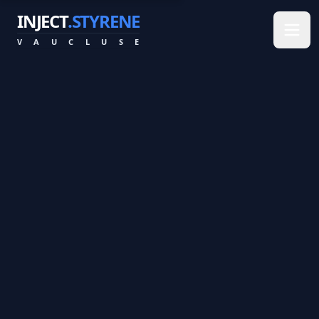
INJECT
.STYRENE
V
A
U
C
L
U
S
E