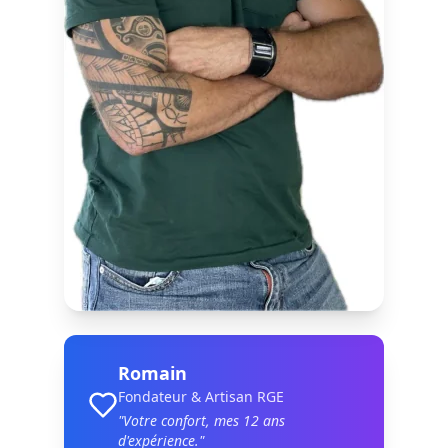
Romain
Fondateur & Artisan RGE
"Votre confort, mes
12
ans
d'expérience."