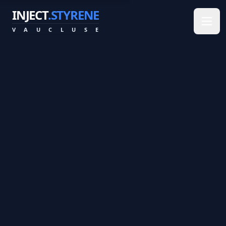
INJECT
.STYRENE
V
A
U
C
L
U
S
E