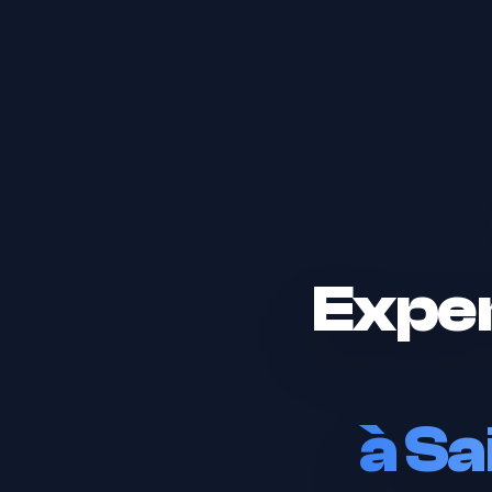
Exper
à
Sa