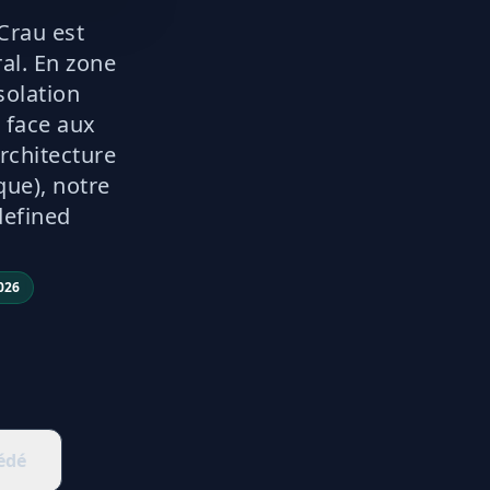
Crau est
ral. En zone
solation
 face aux
architecture
que), notre
defined
026
édé