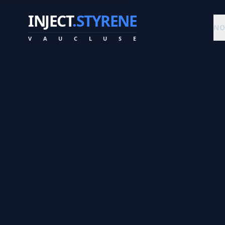
INJECT
.STYRENE
NO
V
A
U
C
L
U
S
E