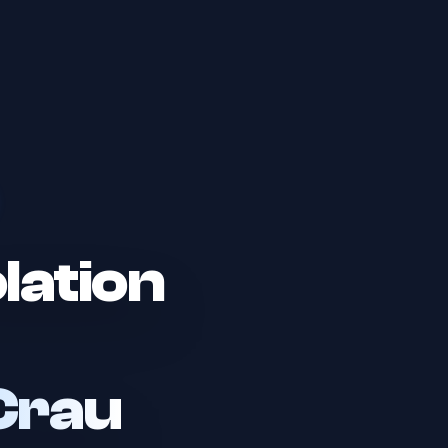
lation
Crau