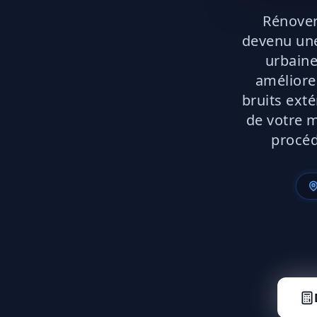
Rénover
devenu une 
urbaine
améliore
bruits exté
de votre m
procéd