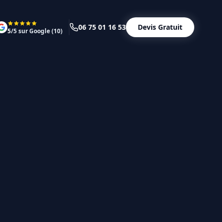
06 75 01 16 53
Devis Gratuit
5
/5 sur Google (
10
)