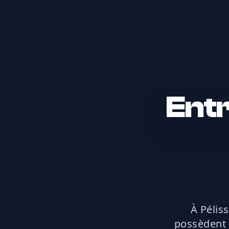
Entr
À Pélis
possèdent u