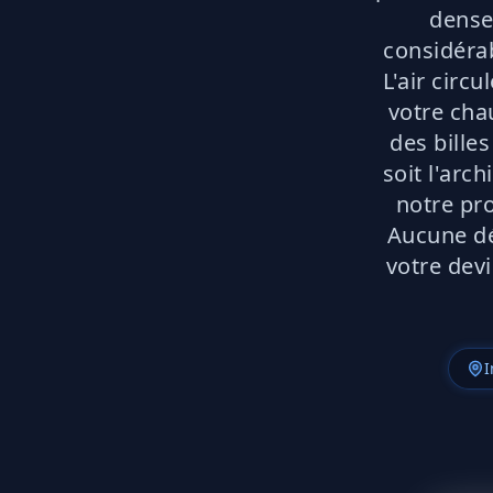
dense
considérab
L'air circ
votre cha
des bille
soit l'arc
notre pr
Aucune dé
votre devi
I