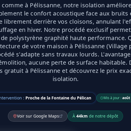
 comme à Pélissanne, notre isolation améliore
lement le confort acoustique face aux bruits 
ule librement derrière vos cloisons, annulant l'ef
uffage en hiver. Notre procédé exclusif permet 
s de polystyrène graphité haute performance. 
hitecture de votre maison à Pélissanne (Village 
océdé s'adapte sans travaux lourds. L'avantage
molition, aucune perte de surface habitable
s gratuit à Pélissanne et découvrez le prix exa
isolation.
ntervention :
Proche de la Fontaine du Pélican
Mis à jour :
août
Voir sur Google Maps
À
44
km
de notre dépôt