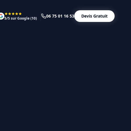
06 75 01 16 53
Devis Gratuit
5
/5 sur Google (
10
)