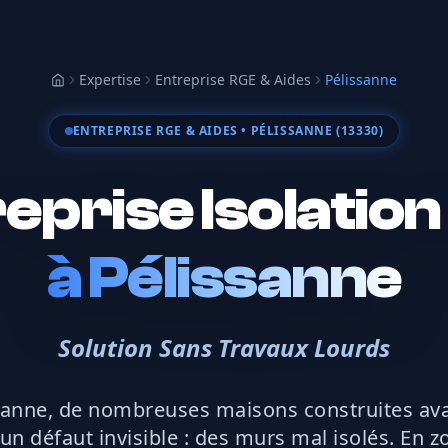
Expertise
Entreprise RGE & Aides
Pélissanne
Accueil
ENTREPRISE RGE & AIDES
• PÉLISSANNE (13330)
eprise Isolatio
à
Pélissanne
Solution Sans Travaux Lourds
sanne, de nombreuses maisons construites av
n défaut invisible : des murs mal isolés. En 