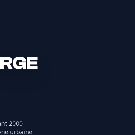
n RGE
ant 2000
zone urbaine