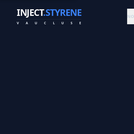
INJECT
.STYRENE
NO
V
A
U
C
L
U
S
E