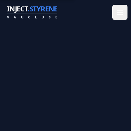
INJECT
.STYRENE
V
A
U
C
L
U
S
E