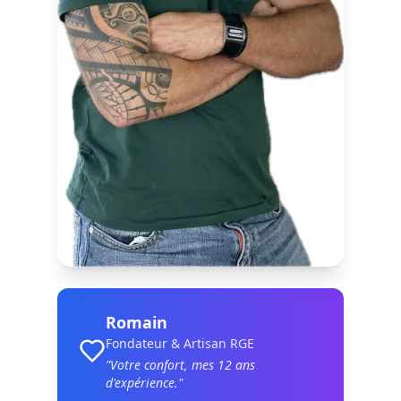
Romain
Fondateur & Artisan RGE
"Votre confort, mes
12
ans
d'expérience."