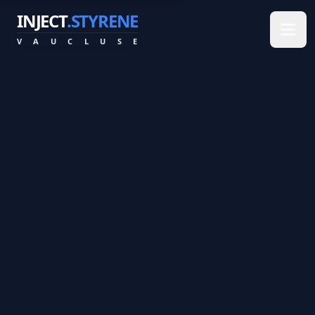
INJECT
.STYRENE
V
A
U
C
L
U
S
E