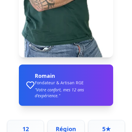
Romain
Fondateur & Artisan RGE
"Votre confort, mes
12
ans
d'expérience."
12
Région
5★