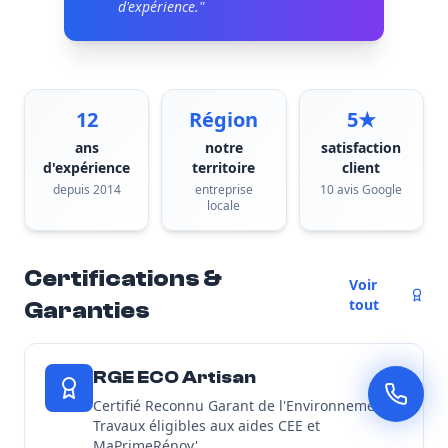
d'expérience."
12
Région
5★
ans
notre
satisfaction
d'expérience
territoire
client
depuis 2014
entreprise
10 avis Google
locale
Certifications &
Voir
tout
Garanties
RGE ECO Artisan
Certifié Reconnu Garant de l'Environnement -
Travaux éligibles aux aides CEE et
MaPrimeRénov'