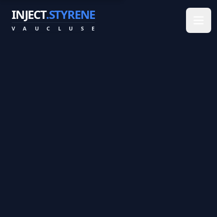
INJECT
.STYRENE
V
A
U
C
L
U
S
E