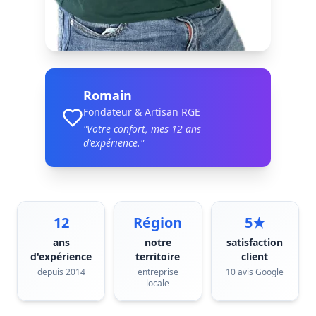
Romain
Fondateur & Artisan RGE
"Votre confort, mes
12
ans
d'expérience."
12
Région
5★
ans
notre
satisfaction
d'expérience
territoire
client
depuis 2014
entreprise
10 avis Google
locale