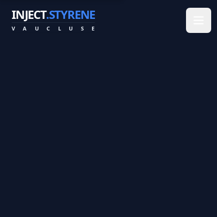
INJECT
.STYRENE
V
A
U
C
L
U
S
E