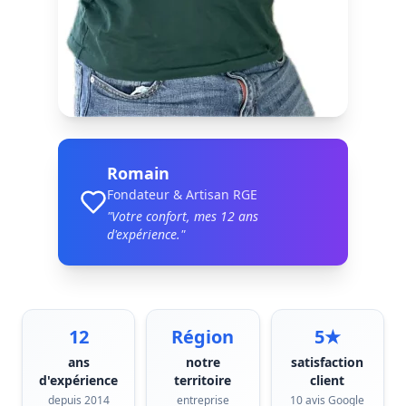
Romain
Fondateur & Artisan RGE
"Votre confort, mes
12
ans
d'expérience."
12
Région
5★
ans
notre
satisfaction
d'expérience
territoire
client
depuis 2014
entreprise
10 avis Google