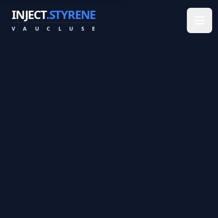
INJECT
.STYRENE
V
A
U
C
L
U
S
E