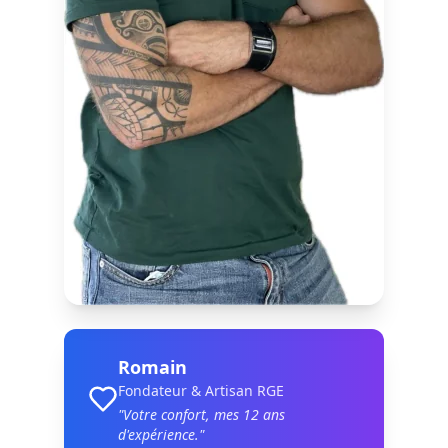
Romain
Fondateur & Artisan RGE
"Votre confort, mes
12
ans
d'expérience."