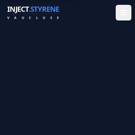
INJECT
.STYRENE
V
A
U
C
L
U
S
E