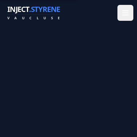
INJECT
.STYRENE
V
A
U
C
L
U
S
E