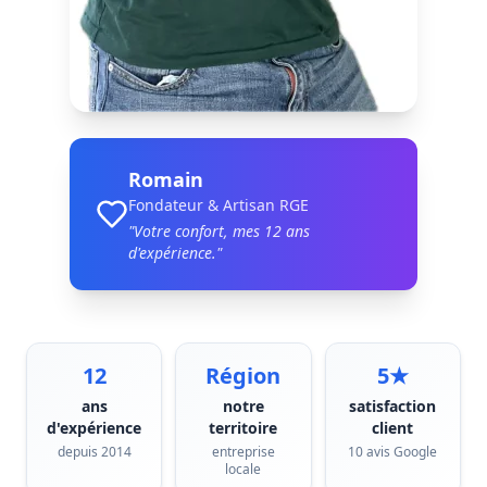
Romain
Fondateur & Artisan RGE
"Votre confort, mes
12
ans
d'expérience."
12
Région
5★
ans
notre
satisfaction
d'expérience
territoire
client
depuis 2014
entreprise
10 avis Google
locale