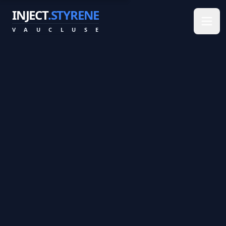
INJECT
.STYRENE
V
A
U
C
L
U
S
E