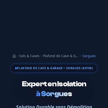
Sols & Caves
Plafond de Cave & Garage
Sorgues
Accueil
PLAFOND DE CAVE & GARAGE
• SORGUES (84700)
Expert en Isolation
à
Sorgues
Solution Durable sans Démolition