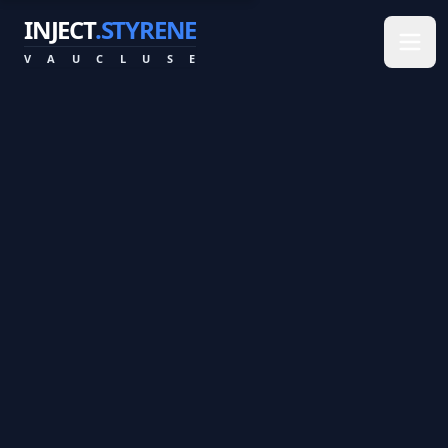
INJECT
.STYRENE
V
A
U
C
L
U
S
E