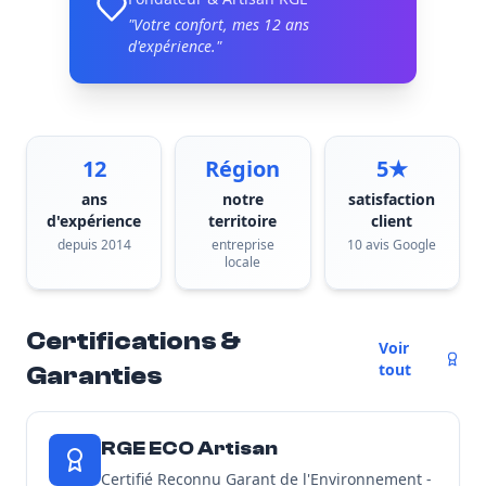
"Votre confort, mes
12
ans
d'expérience."
12
Région
5★
ans
notre
satisfaction
d'expérience
territoire
client
depuis 2014
entreprise
10 avis Google
locale
Certifications &
Voir
tout
Garanties
RGE ECO Artisan
Certifié Reconnu Garant de l'Environnement -