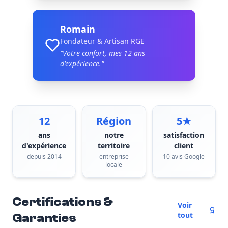
Romain
Fondateur & Artisan RGE
"Votre confort, mes
12
ans
d'expérience."
12
Région
5★
ans
notre
satisfaction
d'expérience
territoire
client
depuis 2014
entreprise
10 avis Google
locale
Certifications &
Voir
tout
Garanties