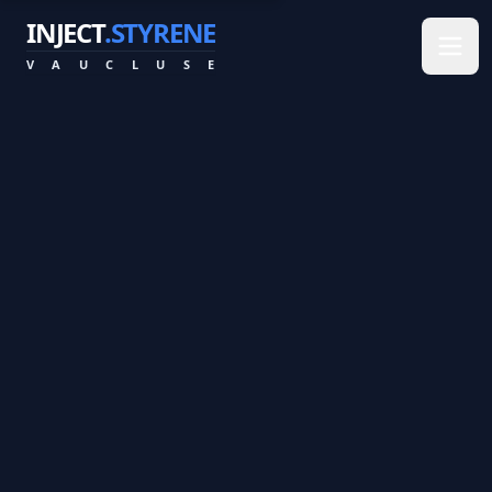
INJECT
.STYRENE
V
A
U
C
L
U
S
E