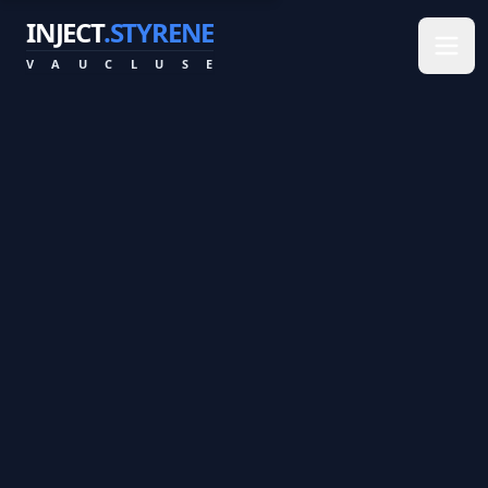
INJECT
.STYRENE
V
A
U
C
L
U
S
E