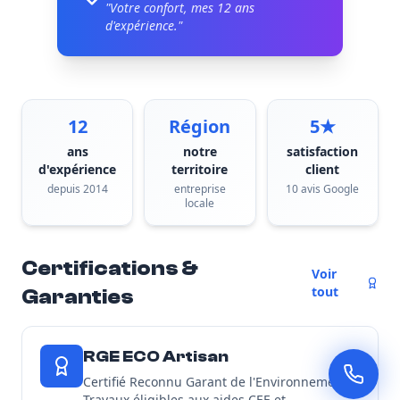
"Votre confort, mes
12
ans
d'expérience."
12
Région
5★
ans
notre
satisfaction
d'expérience
territoire
client
depuis 2014
entreprise
10 avis Google
locale
Certifications &
Voir
tout
Garanties
RGE ECO Artisan
Certifié Reconnu Garant de l'Environnement -
Travaux éligibles aux aides CEE et