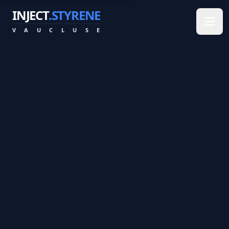
INJECT
.STYRENE
V
A
U
C
L
U
S
E