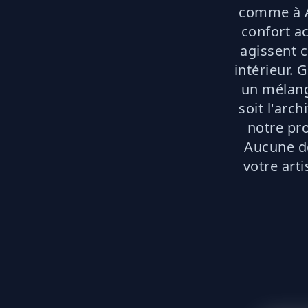
comme à Ar
confort ac
agissent c
intérieur. 
un mélange
soit l'arc
notre pr
Aucune dé
votre art