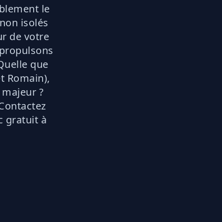
ablement le
 non isolés
ur de votre
s propulsons
 Quelle que
et Romain),
 majeur ?
 Contactez
 gratuit à