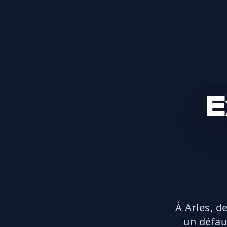
E
À Arles, 
un défau