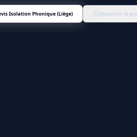
evis
Isolation Phonique (Liège)
Découvrir le pr