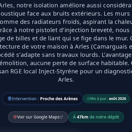
les, notre isolation améliore aussi considér
oustique face aux bruits extérieurs. Les murs
omme des radiateurs froids, aspirant la chale
Grâce à notre pistolet d'injection breveté, nou
 de billes et de liant qui se fige dans le mur.
hitecture de votre maison à Arles (Camarguais 
océdé s'adapte sans travaux lourds. L'avantage
molition, aucune perte de surface habitable.
isan RGE local Inject-Styrène pour un diagnostic
Arles.
Intervention :
Proche des Arènes
Mis à jour :
août 2026
Voir sur Google Maps
À
47
km
de notre dépôt