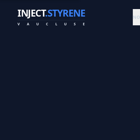
INJECT
.STYRENE
NO
V
A
U
C
L
U
S
E