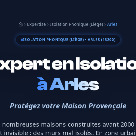
Expertise
Isolation Phonique (Liège)
Arles
Accueil
ISOLATION PHONIQUE (LIÈGE)
• ARLES (13200)
xpert en Isolati
à
Arles
Protégez votre Maison Provençale
de nombreuses maisons construites avant 2000
t invisible : des murs mal isolés. En zone urba