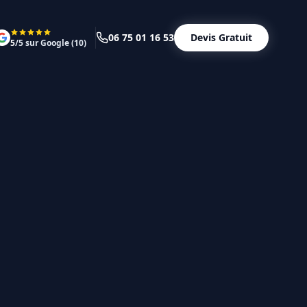
06 75 01 16 53
Devis Gratuit
5
/5 sur Google (
10
)