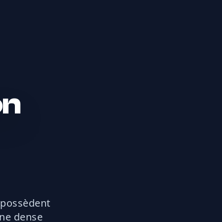
on
 possèdent
ine dense