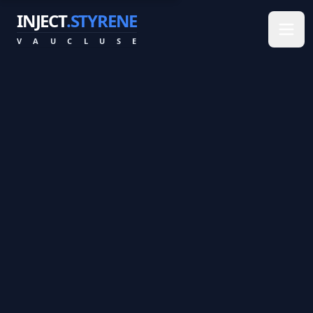
INJECT
.STYRENE
V
A
U
C
L
U
S
E