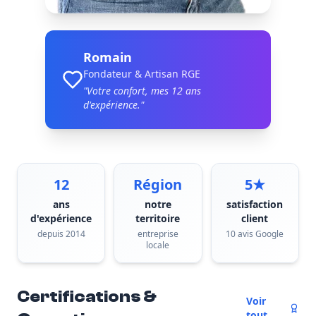
Romain
Fondateur & Artisan RGE
"Votre confort, mes
12
ans
d'expérience."
12
Région
5★
ans
notre
satisfaction
d'expérience
territoire
client
depuis 2014
entreprise
10 avis Google
locale
Certifications &
Voir
tout