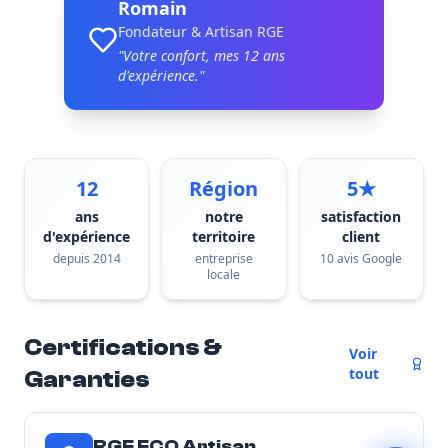
Romain
Fondateur & Artisan RGE
"Votre confort, mes
12
ans
d'expérience."
12
Région
5★
ans
notre
satisfaction
d'expérience
territoire
client
depuis 2014
entreprise
10 avis Google
locale
Certifications &
Voir
tout
Garanties
RGE ECO Artisan