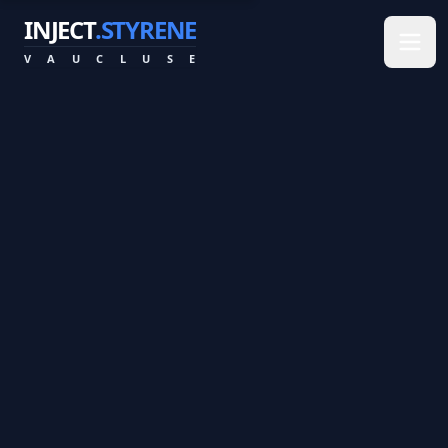
INJECT
.STYRENE
V
A
U
C
L
U
S
E