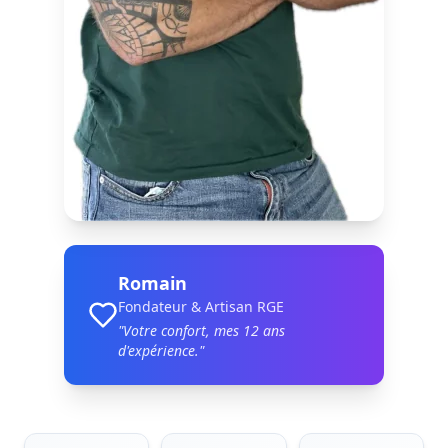
Romain
Fondateur & Artisan RGE
"Votre confort, mes
12
ans
d'expérience."