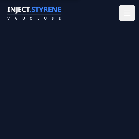
INJECT
.STYRENE
V
A
U
C
L
U
S
E