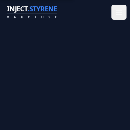
INJECT
.STYRENE
V
A
U
C
L
U
S
E