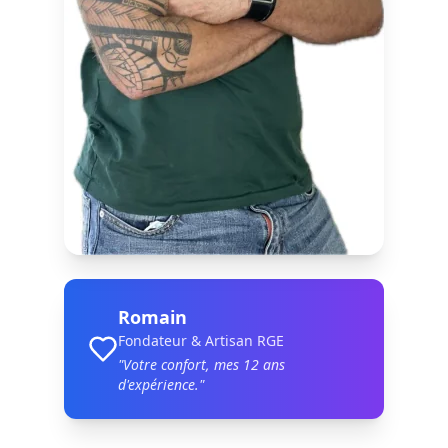
Romain
Fondateur & Artisan RGE
"Votre confort, mes
12
ans
d'expérience."