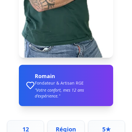
Romain
Fondateur & Artisan RGE
"Votre confort, mes
12
ans
d'expérience."
12
Région
5★