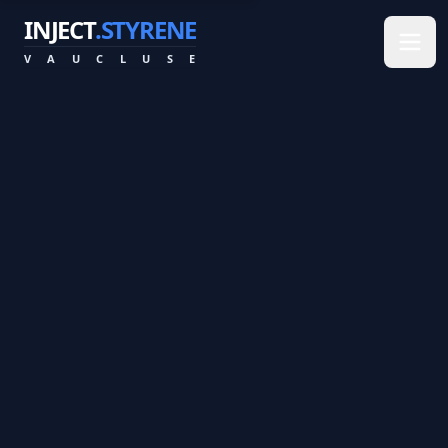
INJECT
.STYRENE
V
A
U
C
L
U
S
E