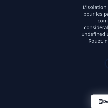
L'isolation
pour les p
comm
considérab
undefined u
Rouet, n
De