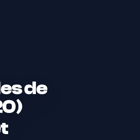
les de
20)
t