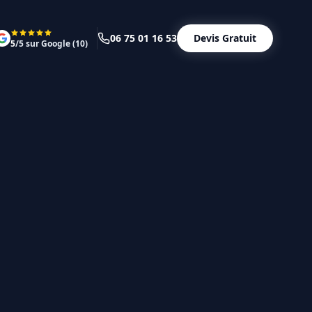
06 75 01 16 53
Devis Gratuit
5
/5 sur Google (
10
)