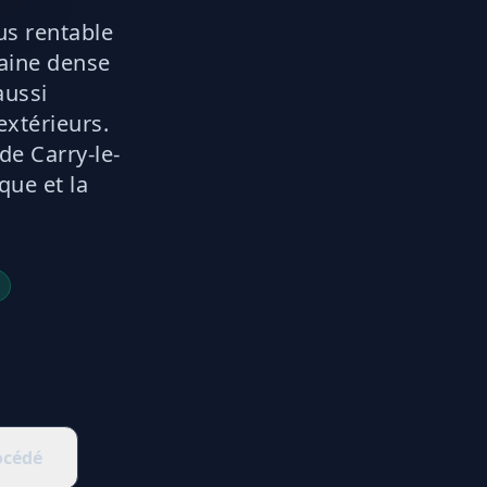
lus rentable
baine dense
aussi
extérieurs.
de Carry-le-
que et la
océdé