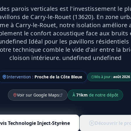
 des parois verticales est l'investissement le p
avillons de Carry-le-Rouet (13620). En zone ur
e à Carry-le-Rouet, notre isolation améliore 
lement le confort acoustique face aux bruits 
ndefined Idéal pour les pavillons résidentiels 
otre technique comble le vide d'air entre la bri
cloison intérieure. undefined undefined
Intervention :
Proche de la Côte Bleue
Mis à jour :
août 2026
Voir sur Google Maps
À
71
km
de notre dépôt
vis
Technologie Inject-Styrène
Découvrir le pr