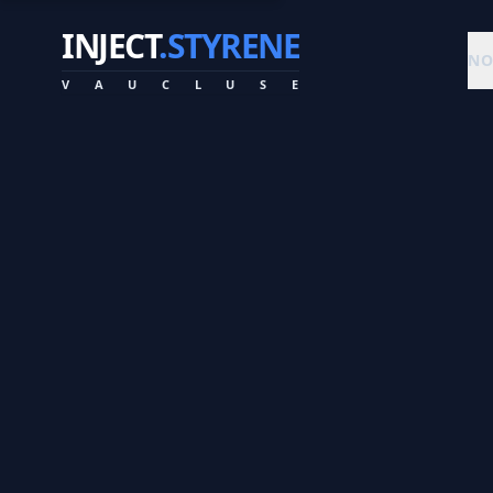
INJECT
.STYRENE
NO
V
A
U
C
L
U
S
E