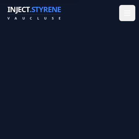
INJECT
.STYRENE
V
A
U
C
L
U
S
E