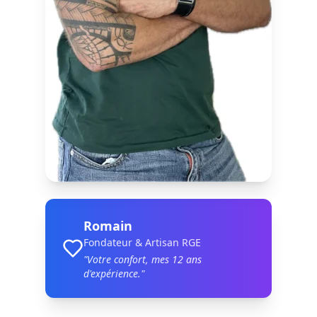
Romain
Fondateur & Artisan RGE
"Votre confort, mes
12
ans
d'expérience."