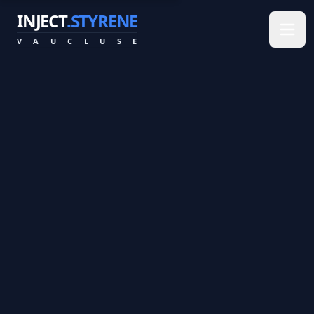
INJECT
.STYRENE
V
A
U
C
L
U
S
E