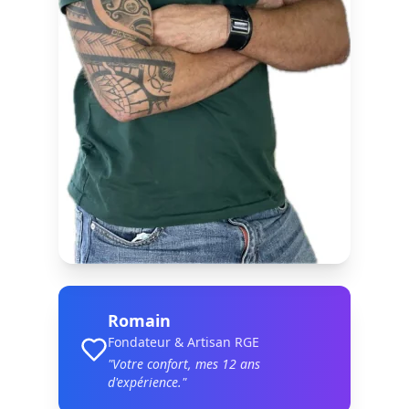
Romain
Fondateur & Artisan RGE
"Votre confort, mes
12
ans
d'expérience."