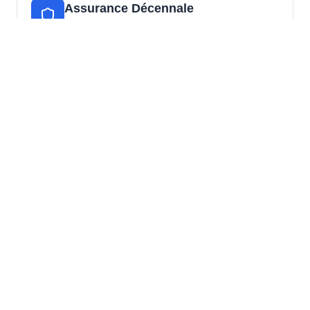
Assurance Décennale
Tous nos chantiers d'isolation sont couverts
par une garantie décennale
Découvrir toutes nos garanties
Nos Engagements
Expertise locale
Spécialistes de l'isolation thermique adaptée au