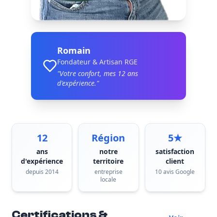
Romain
Fondateur & Artisan RGE
"Votre confort, mes
12
ans
d'expérience."
12
Région
5★
ans
notre
satisfaction
d'expérience
territoire
client
depuis 2014
entreprise
10 avis Google
locale
Certifications &