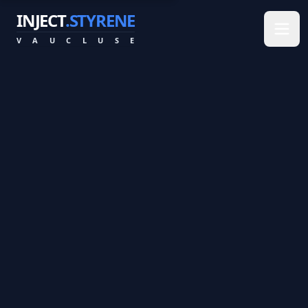
INJECT
.STYRENE
V
A
U
C
L
U
S
E