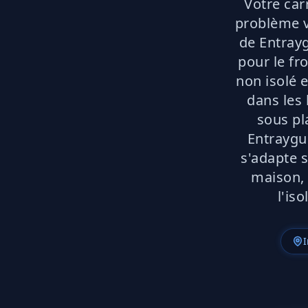
Votre car
problème v
de Entray
pour le fr
non isolé 
dans les
sous pl
Entraygu
s'adapte s
maison, 
l'is
I