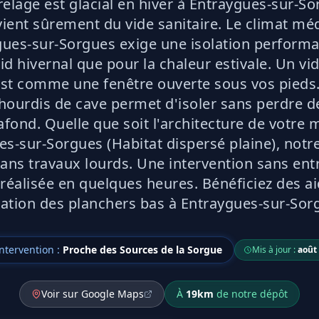
relage est glacial en hiver à Entraygues-sur-So
ient sûrement du vide sanitaire. Le climat mé
gues-sur-Sorgues exige une isolation performa
oid hivernal que pour la chaleur estivale. Un vid
est comme une fenêtre ouverte sous vos pieds. 
 hourdis de cave permet d'isoler sans perdre d
afond. Quelle que soit l'architecture de votre 
es-sur-Sorgues (Habitat dispersé plaine), notr
ans travaux lourds. Une intervention sans ent
réalisée en quelques heures. Bénéficiez des a
olation des planchers bas à Entraygues-sur-Sor
ntervention :
Proche des Sources de la Sorgue
Mis à jour :
août
Voir sur Google Maps
À
19
km
de notre dépôt