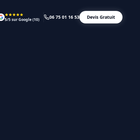
06 75 01 16 53
Devis Gratuit
5
/5 sur Google (
10
)