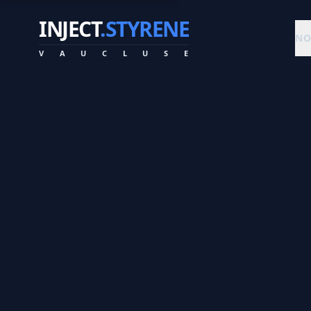
INJECT
.STYRENE
NO
V
A
U
C
L
U
S
E