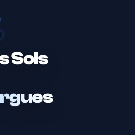
s
s Sols
orgues