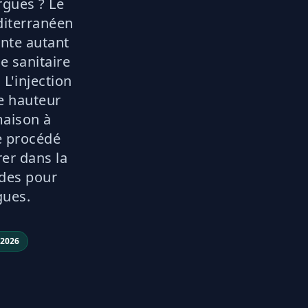
rgues ? Le
diterranéen
nte autant
e sanitaire
L'injection
e hauteur
maison à
e procédé
rer dans la
ides pour
gues.
 2026