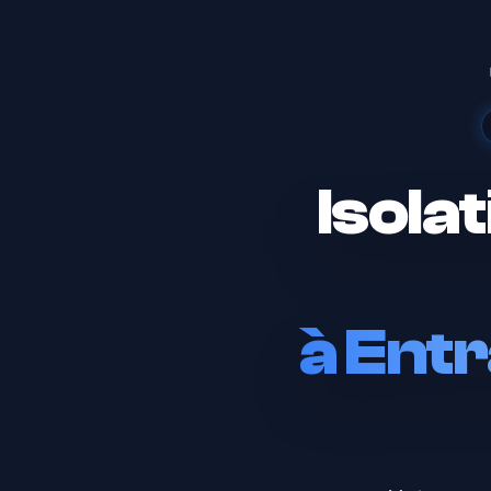
Isola
à
Ent