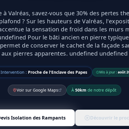
e à Valréas, savez-vous que 30% des pertes t
 plafond ? Sur les hauteurs de Valréas, l'exposi
ccentue la sensation de froid dans les murs m
ndefined Pour le bâti ancien en pierre typique
n permet de conserver le cachet de la façade s
aux pierres apparentes. undefined undefined
Intervention :
Proche de l'Enclave des Papes
Mis à jour :
août 2
Voir sur Google Maps
À
50
km
de notre dépôt
Devis
Isolation des Rampants
Découvrir le pro