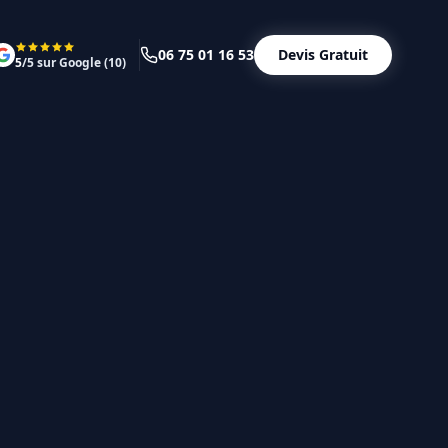
06 75 01 16 53
Devis Gratuit
5
/5 sur Google (
10
)