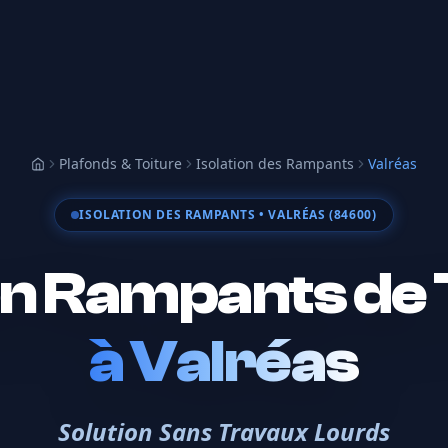
Plafonds & Toiture
Isolation des Rampants
Valréas
Accueil
ISOLATION DES RAMPANTS
• VALRÉAS (84600)
ion Rampants de 
à
Valréas
Solution Sans Travaux Lourds