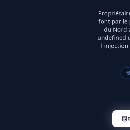
Propriétair
font par le
du Nord a
undefined u
l'injectio