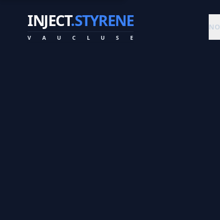
INJECT
.STYRENE
NO
V
A
U
C
L
U
S
E