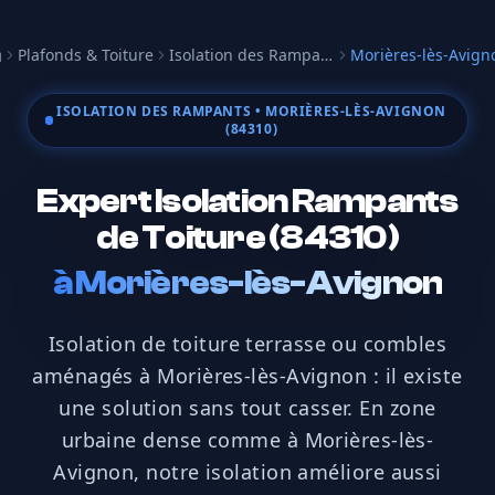
Plafonds & Toiture
Isolation des Rampants
Morières-lès-Avign
ccueil
ISOLATION DES RAMPANTS
• MORIÈRES-LÈS-AVIGNON
(84310)
Expert Isolation Rampants
de Toiture (84310)
à
Morières-lès-Avignon
Isolation de toiture terrasse ou combles
aménagés à Morières-lès-Avignon : il existe
une solution sans tout casser. En zone
urbaine dense comme à Morières-lès-
Avignon, notre isolation améliore aussi