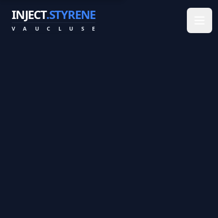
INJECT
.STYRENE
V
A
U
C
L
U
S
E