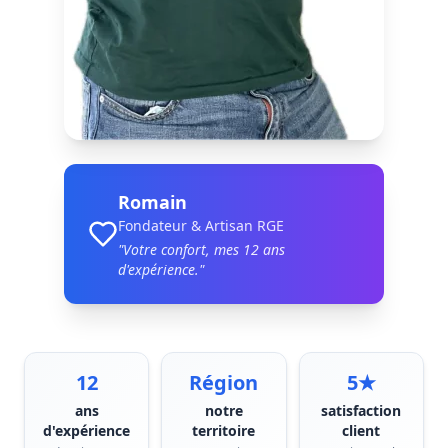
Romain
Fondateur & Artisan RGE
"Votre confort, mes
12
ans
d'expérience."
12
Région
5★
ans
notre
satisfaction
d'expérience
territoire
client