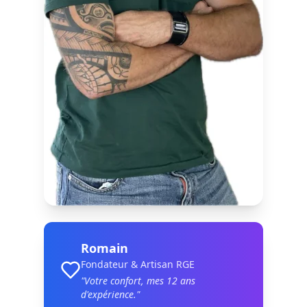
Romain
Fondateur & Artisan RGE
"Votre confort, mes
12
ans
d'expérience."