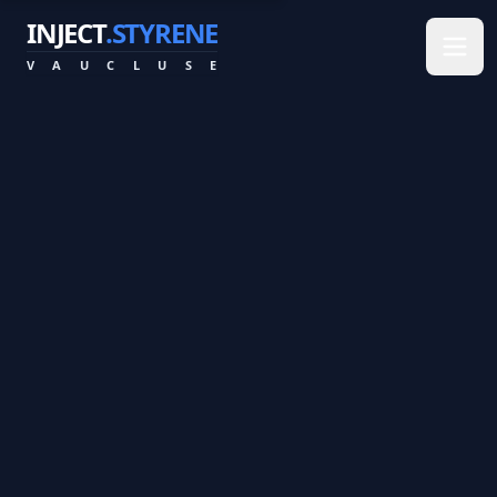
INJECT
.STYRENE
V
A
U
C
L
U
S
E