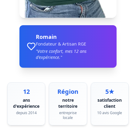
Romain
Fondateur & Artisan RGE
"Votre confort, mes
12
ans
d'expérience."
12
Région
5★
ans
notre
satisfaction
d'expérience
territoire
client
depuis 2014
entreprise
10 avis Google
locale