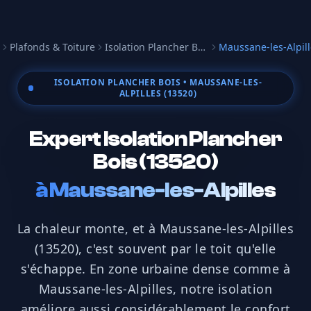
Plafonds & Toiture
Isolation Plancher Bois
Maussane-les-Alpill
cueil
ISOLATION PLANCHER BOIS
• MAUSSANE-LES-
ALPILLES (13520)
Expert Isolation Plancher
Bois (13520)
à
Maussane-les-Alpilles
La chaleur monte, et à Maussane-les-Alpilles
(13520), c'est souvent par le toit qu'elle
s'échappe. En zone urbaine dense comme à
Maussane-les-Alpilles, notre isolation
améliore aussi considérablement le confort