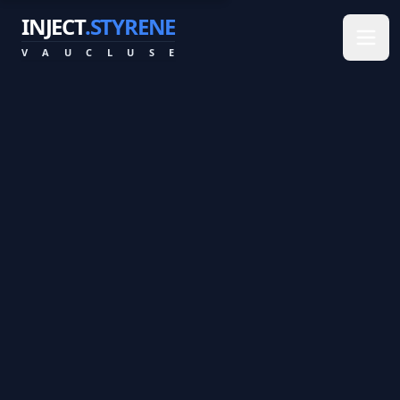
INJECT
.STYRENE
V
A
U
C
L
U
S
E