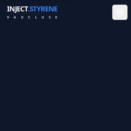
INJECT
.STYRENE
V
A
U
C
L
U
S
E