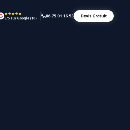
06 75 01 16 53
Devis Gratuit
5
/5 sur Google (
10
)