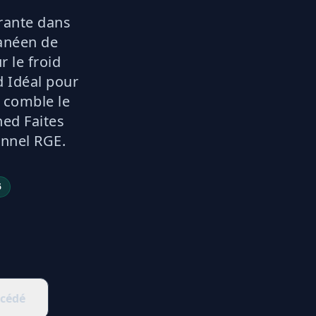
urante dans
ranéen de
 le froid
d Idéal pour
e comble le
ned Faites
onnel RGE.
6
océdé