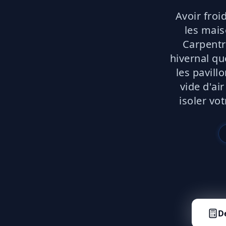
Avoir froi
les mais
Carpentr
hivernal qu
les pavill
vide d'ai
isoler vo
D