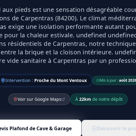
d aux pieds est une sensation désagréable co
ons de Carpentras (84200). Le climat méditer
as exige une isolation performante autant pour
e pour la chaleur estivale. undefined undefine
ons résidentiels de Carpentras, notre techniqu
r entre la brique et la cloison intérieure. undefi
tre vide sanitaire à Carpentras par un professi
Intervention :
Proche du Mont Ventoux
Mis à jour :
août 202
Voir sur Google Maps
À
22
km
de notre dépôt
evis
Plafond de Cave & Garage
Découvrir le pr