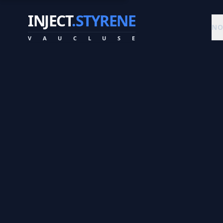
INJECT
.STYRENE
NO
V
A
U
C
L
U
S
E