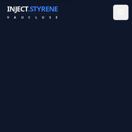
INJECT
.STYRENE
V
A
U
C
L
U
S
E