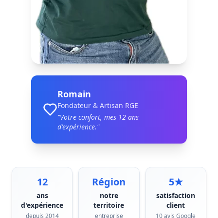
Romain
Fondateur & Artisan RGE
"Votre confort, mes
12
ans
d'expérience."
12
Région
5★
ans
notre
satisfaction
d'expérience
territoire
client
depuis 2014
entreprise
10 avis Google