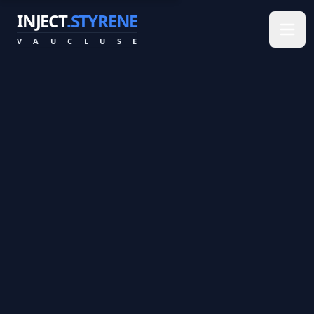
INJECT
.STYRENE
V
A
U
C
L
U
S
E