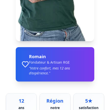
Romain
Fondateur & Artisan RGE
"Votre confort, mes
12
ans
d'expérience."
12
Région
5★
ans
notre
satisfaction