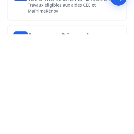
Travaux éligibles aux aides CEE et
MaPrimeRénov'
Assurance Décennale
Tous nos chantiers d'isolation sont couverts
par une garantie décennale
Découvrir toutes nos garanties
Nos Engagements