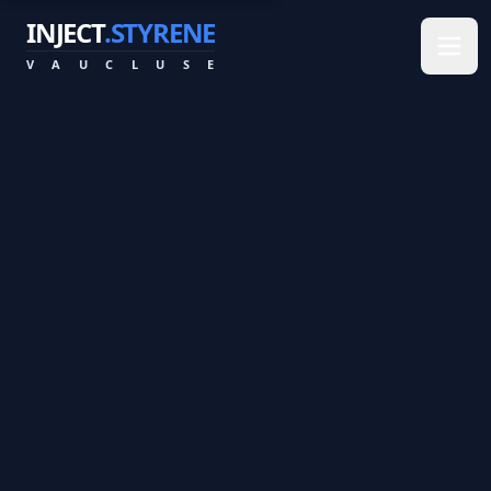
INJECT
.STYRENE
V
A
U
C
L
U
S
E