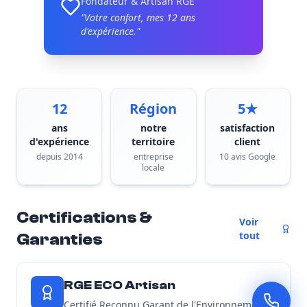
Fondateur & Artisan RGE
"Votre confort, mes
12
ans
d'expérience."
12
Région
5★
ans
notre
satisfaction
d'expérience
territoire
client
depuis 2014
entreprise
10 avis Google
locale
Certifications &
Voir
tout
Garanties
RGE ECO Artisan
Certifié Reconnu Garant de l'Environnement -