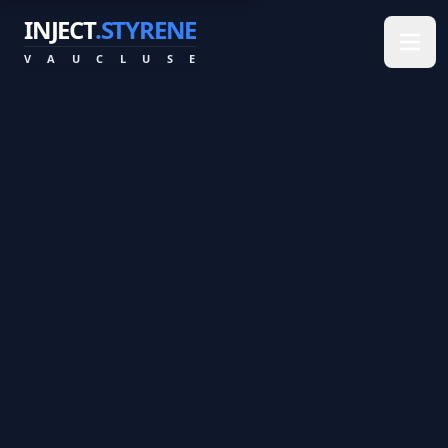
INJECT
.STYRENE
V
A
U
C
L
U
S
E