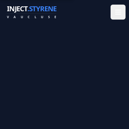
INJECT
.STYRENE
V
A
U
C
L
U
S
E