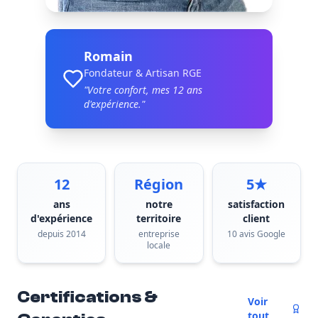
Romain
Fondateur & Artisan RGE
"Votre confort, mes
12
ans
d'expérience."
12
Région
5★
ans
notre
satisfaction
d'expérience
territoire
client
depuis 2014
entreprise
10 avis Google
locale
Certifications &
Voir
tout