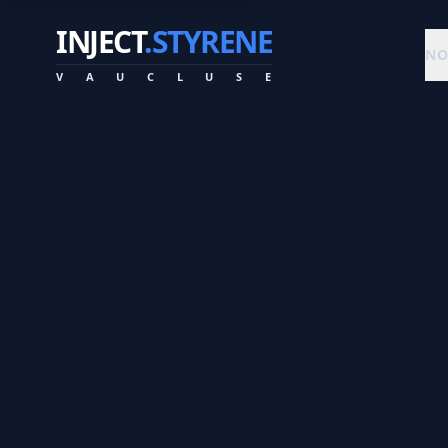
INJECT
.STYRENE
NO
V
A
U
C
L
U
S
E