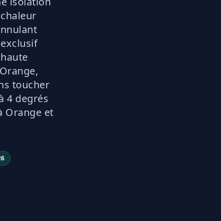
e isolation
 chaleur
 annulant
 exclusif
 haute
 Orange,
ans toucher
à 4 degrés
à Orange et
26