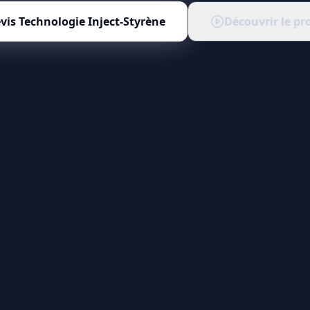
vis
Technologie Inject-Styrène
Découvrir le pr