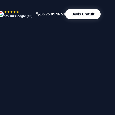
06 75 01 16 53
Devis Gratuit
5
/5 sur Google (
10
)