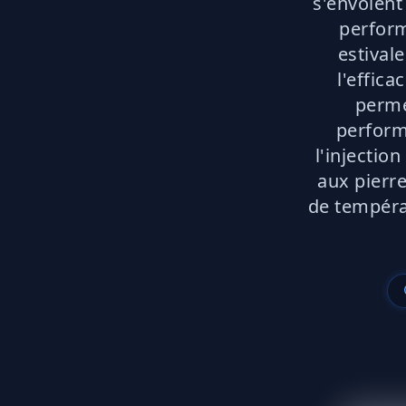
s'envolent
perform
estivale
l'effica
perme
perform
l'injectio
aux pierr
de tempéra