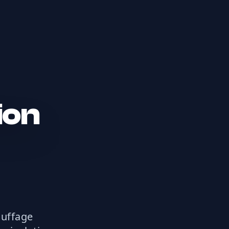
ion
auffage