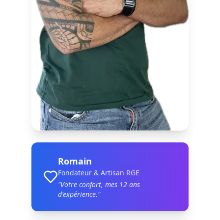
Romain
Fondateur & Artisan RGE
"Votre confort, mes
12
ans
d'expérience."