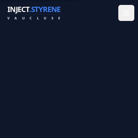
INJECT
.STYRENE
V
A
U
C
L
U
S
E